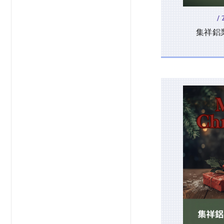
/
集祥鋁