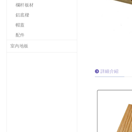
欄杆板材
鋁底樑
帽蓋
配件
室內地板
詳細介紹