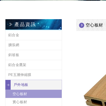
產品資訊
空心板材
鋁合金
擴張網
斜坡板
鋁合金鷹架
PE五層伸縮膜
戶外地板
空心板材
實心板材